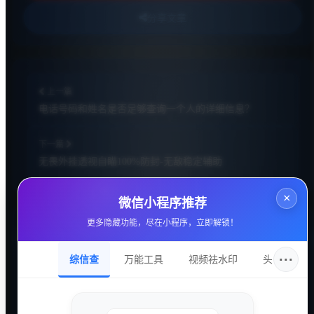
分享文章
上一篇
电话号码和姓名是否足够查询一个人的详细信息？
下一篇
无畏外挂透视自瞄100%防封-无敌稳定辅助
×
微信小程序推荐
更多隐藏功能，尽在小程序，立即解锁！
相关文章
···
综信查
万能工具
视频祛水印
头像圈
查找他人身份信息的合法性及法律风险解读
2025-07-24
945712 次浏览