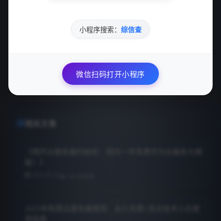
上一篇
小程序搜索：
综信查
揭开云计算的神秘面纱：灵活与高效的全新计算革命
下一篇
无畏外挂透视自瞄100%防封-无敌稳定辅助
微信扫码打开小程序
相关文章
《揭开云服务器的秘密：国内一年免费华为云服务大揭
秘！》
2025-09-19
259 次浏览
2025年免费云服务器推荐：永久免费+适合技术小白使
用指南