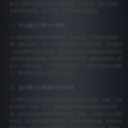
面云计算和大数据的定义、实现原理、技术架构、风险与隐患、
态度与应对措施、推广策略、未来发展趋势等内容。
一、什么是云计算与大数据
云计算是指通过网络将计算资源（如服务器、存储和应用程序
等）提供给用户，用户可以根据需求进行使用和管理，而无需关
心底层硬件的维护和管理。而大数据则是指传统数据处理软件无
法高效处理的数据集，这些数据通常在体量、速度和多样性上都
处于一个新的层次。云计算为大数据提供了按需的计算和存储能
力，使得数据处理变得更加灵活高效。
二、云计算与大数据的实现原理
云计算与大数据的实现原理主要涉及到数据的采集、存储、处理
和分析四个方面。首先，数据源通过各种数据采集技术如传感
器、日志记录和网络爬虫等获得数据。接着，云计算平台利用弹
性存储（如对象存储和块存储等）将数据存储在云端。数据经过