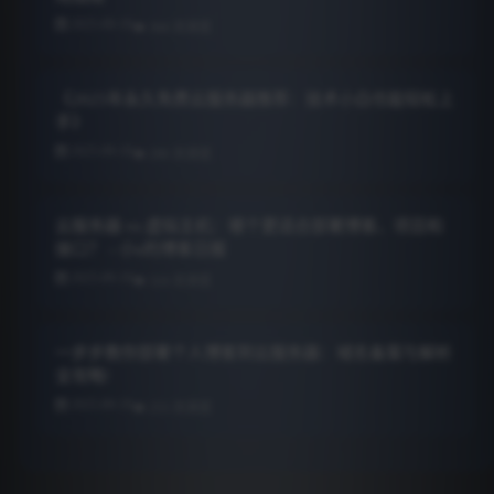
2025-09-19
364 次浏览
《2025年永久免费云服务器推荐：技术小白也能轻松上
手》
2025-09-19
290 次浏览
云服务器 vs 虚拟主机：哪个更适合部署博客、项目和
接口？ - 小z的博客日报
2025-09-19
324 次浏览
一步步教你部署个人博客到云服务器：域名备案与解析
全攻略!
2025-09-19
253 次浏览