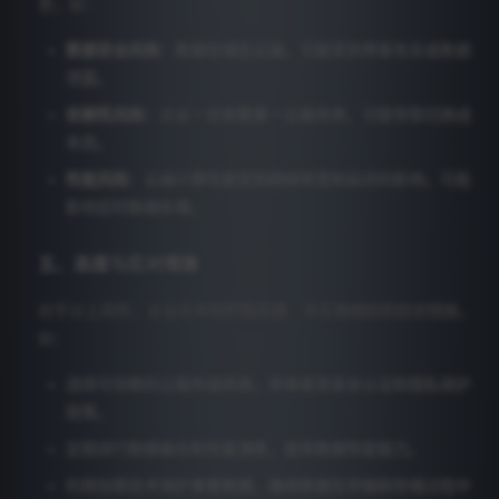
患，如：
数据安全风险：
数据存储在云端，可能受到黑客攻击或数据
泄露。
依赖性风险：
企业一旦依赖某一云服务商，可能导致切换成
本高。
性能风险：
云端计算性能受到网络带宽和延迟的影响，可能
影响实时数据处理。
五、态度与应对措施
对于以上风险，企业应采取积极态度，并实施相应的应对措施，
如：
选择可信赖的云服务提供商，并审查其安全认证和隐私保护
政策。
定期进行数据备份和恢复演练，提高数据恢复能力。
利用加密技术保护重要数据，确保数据在传输和存储过程中