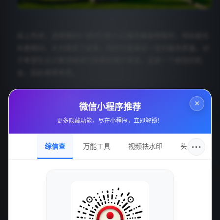
综上所述，选择限时0.3折的2核2G云服务器是明智的，特别是在
优惠期间，大大降低了成本，同时又能保证一定的服务质量。对
于希望在云计算领域进行探索的用户来说，这是一个绝佳的机
会，因此值得考虑。
×
微信小程序推荐
更多隐藏功能，尽在小程序，立即解锁！
0
点赞
···
综信查
万能工具
视频祛水印
头像圈
分享文章
上一篇
金山云：引领全球高品质云服务新时代